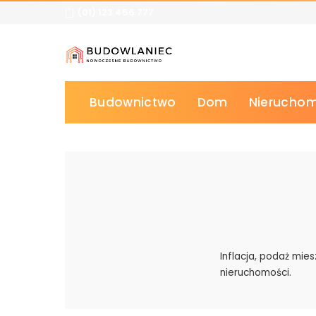
(01) 123 456 777
Budownictwo
Dom
Nieruchom
Inflacja, podaż mie
nieruchomości.