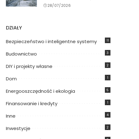
28/07/2026
DZIAŁY
11
Bezpieczeństwo i inteligentne systemy
3
Budownictwo
2
DIY i projekty własne
1
Dom
5
Energooszczędność i ekologia
1
Finansowanie i kredyty
4
Inne
2
Inwestycje