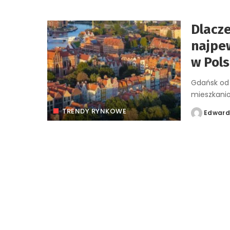
Dlacz
najpe
w Pols
Gdańsk od 
mieszkani
TRENDY RYNKOWE
Edwar
Posted
by