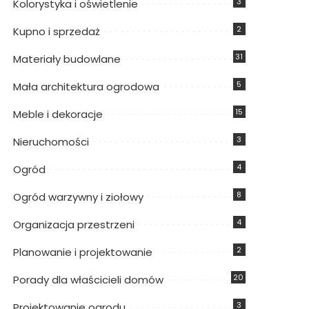
3
Kolorystyka i oświetlenie
2
Kupno i sprzedaż
31
Materiały budowlane
5
Mała architektura ogrodowa
15
Meble i dekoracje
3
Nieruchomości
4
Ogród
8
Ogród warzywny i ziołowy
4
Organizacja przestrzeni
2
Planowanie i projektowanie
20
Porady dla właścicieli domów
3
Projektowanie ogrodu