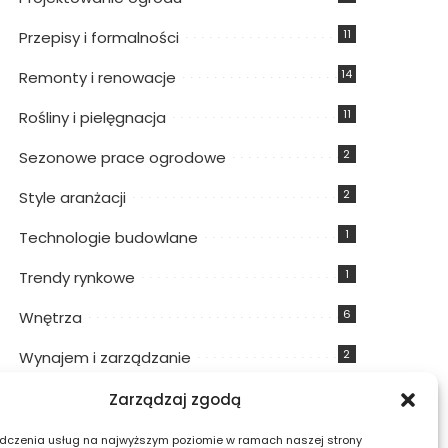
11
Przepisy i formalności
14
Remonty i renowacje
11
Rośliny i pielęgnacja
2
Sezonowe prace ogrodowe
2
Style aranżacji
1
Technologie budowlane
1
Trendy rynkowe
6
Wnętrza
2
Wynajem i zarządzanie
11
Wyposażenie i sprzęt
Zarządzaj zgodą
3
Zrównoważone rozwiązania
dczenia usług na najwyższym poziomie w ramach naszej strony