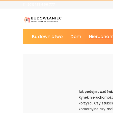
(01) 123 456 777
Budownictwo
Dom
Nieruchom
Jak podejmować świ
Rynek nieruchomośc
korzyści. Czy szuk
komercyjne czy znal