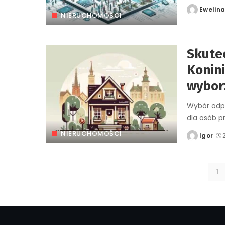
Ewelin
Posted
NIERUCHOMOŚCI
by
Skute
Konini
wybor
Wybór odpo
dla osób p
NIERUCHOMOŚCI
Igor
Posted
by
1