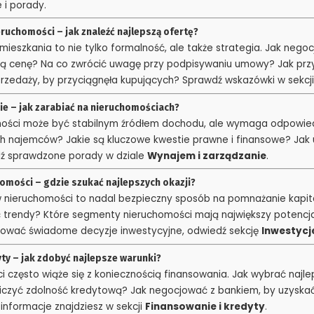
 i porady.
ruchomości – jak znaleźć najlepszą ofertę?
mieszkania to nie tylko formalność, ale także strategia. Jak nego
szą cenę? Na co zwrócić uwagę przy podpisywaniu umowy? Jak pr
rzedaży, by przyciągnęła kupujących? Sprawdź wskazówki w sekcj
ie – jak zarabiać na nieruchomościach?
ści może być stabilnym źródłem dochodu, ale wymaga odpowied
ych najemców? Jakie są kluczowe kwestie prawne i finansowe? Jak
 sprawdzone porady w dziale
Wynajem i zarządzanie
.
homości – gdzie szukać najlepszych okazji?
 nieruchomości to nadal bezpieczny sposób na pomnażanie kapit
ć trendy? Które segmenty nieruchomości mają największy potencja
mować świadome decyzje inwestycyjne, odwiedź sekcję
Inwestycj
ty – jak zdobyć najlepsze warunki?
 często wiąże się z koniecznością finansowania. Jak wybrać najle
liczyć zdolność kredytową? Jak negocjować z bankiem, by uzyskać
informacje znajdziesz w sekcji
Finansowanie i kredyty
.