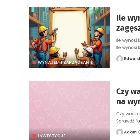
Ile wy
zagęs
Ile wynosi
Ile wynosi
Edwar
Posted
WYNAJEM I ZARZĄDZANIE
by
Czy w
na wyn
Czy warto
Sprawdź fak
Adam
Posted
INWESTYCJE