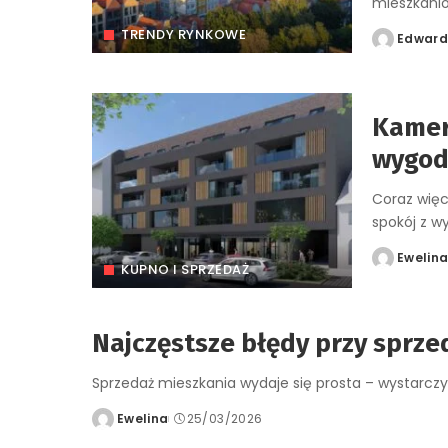
mieszkani
TRENDY RYNKOWE
Edwar
Posted
by
Kamer
wygod
Coraz więc
spokój z 
Ewelin
Posted
KUPNO I SPRZEDAŻ
by
Najczęstsze błędy przy sprze
Sprzedaż mieszkania wydaje się prosta – wystarcz
Ewelina
25/03/2026
Posted
by