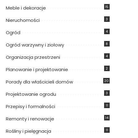
15
Meble i dekoracje
3
Nieruchomości
4
Ogród
8
Ogród warzywny i ziołowy
4
Organizacja przestrzeni
2
Planowanie i projektowanie
20
Porady dla właścicieli domów
3
Projektowanie ogrodu
11
Przepisy i formalności
14
Remonty i renowacje
11
Rośliny i pielęgnacja