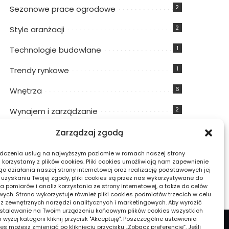
2
Sezonowe prace ogrodowe
2
Style aranżacji
1
Technologie budowlane
1
Trendy rynkowe
6
Wnętrza
2
Wynajem i zarządzanie
11
Wyposażenie i sprzęt
Zarządzaj zgodą
3
Zrównoważone rozwiązania
dczenia usług na najwyższym poziomie w ramach naszej strony
j korzystamy z plików cookies. Pliki cookies umożliwiają nam zapewnienie
o działania naszej strony internetowej oraz realizację podstawowych jej
po uzyskaniu Twojej zgody, pliki cookies są przez nas wykorzystywane do
 pomiarów i analiz korzystania ze strony internetowej, a także do celów
ych. Strona wykorzystuje również pliki cookies podmiotów trzecich w celu
 z zewnętrznych narzędzi analitycznych i marketingowych. Aby wyrazić
stalowanie na Twoim urządzeniu końcowym plików cookies wszystkich
yżej kategorii kliknij przycisk "Akceptuję". Poszczególne ustawienia
es możesz zmieniać po kliknięciu przycisku „Zobacz preferencje”. Jeśli