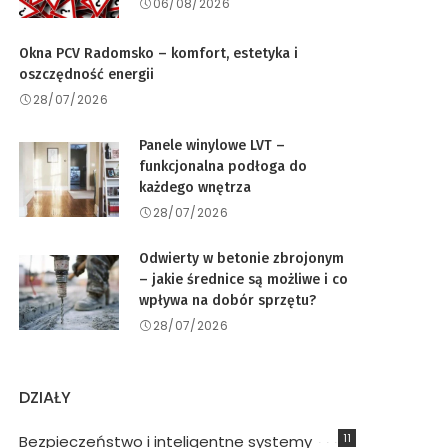
06/08/2026
Okna PCV Radomsko – komfort, estetyka i
oszczędność energii
28/07/2026
Panele winylowe LVT –
funkcjonalna podłoga do
każdego wnętrza
28/07/2026
Odwierty w betonie zbrojonym
– jakie średnice są możliwe i co
wpływa na dobór sprzętu?
28/07/2026
DZIAŁY
11
Bezpieczeństwo i inteligentne systemy