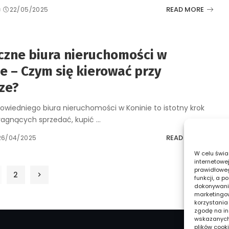
READ MORE
a
22/05/2025
czne biura nieruchomości w
e – Czym się kierować przy
ze?
wiedniego biura nieruchomości w Koninie to istotny krok
ragnących sprzedać, kupić
...
READ MORE
26/04/2025
W celu świa
internetowe
prawidłoweg
2
funkcji, a 
dokonywania
marketingow
korzystania
zgodę na in
wskazanych w
plików cooki