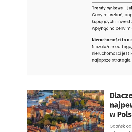
Trendy rynkowe – ja
Ceny mieszkań, pop
kupujących i inwest
wpłynąć na ceny mie
Nieruchomości to nie
Niezależnie od teg
nieruchomości jest 
najlepsze strategie
Dlacz
najpe
w Pols
Gdańsk od 