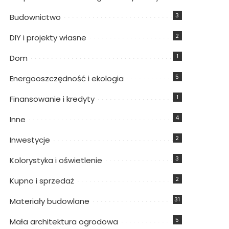
3
Budownictwo
2
DIY i projekty własne
1
Dom
5
Energooszczędność i ekologia
1
Finansowanie i kredyty
4
Inne
2
Inwestycje
3
Kolorystyka i oświetlenie
2
Kupno i sprzedaż
31
Materiały budowlane
5
Mała architektura ogrodowa