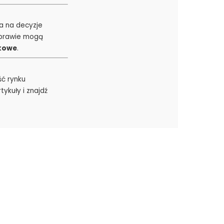
a na decyzje
w prawie mogą
kowe
.
ść rynku
ykuły i znajdź