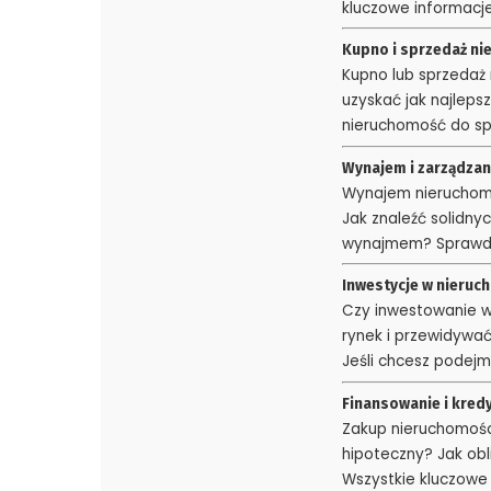
kluczowe informacje
Kupno i sprzedaż nie
Kupno lub sprzedaż 
uzyskać jak najlep
nieruchomość do sp
Wynajem i zarządzan
Wynajem nieruchomo
Jak znaleźć solidn
wynajmem? Sprawdź
Inwestycje w nieruc
Czy inwestowanie w
rynek i przewidywa
Jeśli chcesz podej
Finansowanie i kredy
Zakup nieruchomości
hipoteczny? Jak ob
Wszystkie kluczowe 