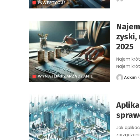
Posted
INWESTYCJE
by
Najem
zyski,
2025
Najem krót
Najem krót
WYNAJEM I ZARZĄDZANIE
Adam
Posted
by
Aplika
sprawd
Jak aplika
zarządzani