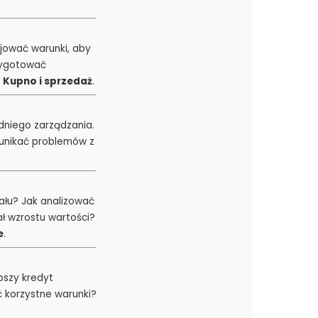
cjować warunki, aby
zygotować
i
Kupno i sprzedaż
.
niego zarządzania.
 unikać problemów z
ału? Jak analizować
ł wzrostu wartości?
e
.
pszy kredyt
 korzystne warunki?