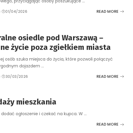
owego, przyciągając osoby poszukujące
...
READ MORE
d
01/04/2026
alne osiedle pod Warszawą –
ne życie poza zgiełkiem miasta
ej osób szuka miejsca do życia, które pozwoli połączyć
wygodnym dojazdem
...
READ MORE
a
30/03/2026
daży mieszkania
y dodać ogłoszenie i czekać na kupca. W
...
READ MORE