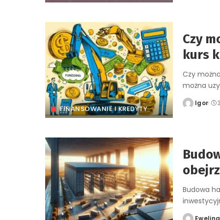
by
Czy m
kurs k
Czy można 
można uzy
Igor
Posted
FINANSOWANIE I KREDYTY
by
Budowa
obejrz
Budowa hal
inwestycy
Ewelin