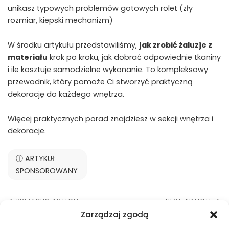
unikasz typowych problemów gotowych rolet (zły
rozmiar, kiepski mechanizm)
W środku artykułu przedstawiliśmy,
jak zrobić żaluzje z
materiału
krok po kroku, jak dobrać odpowiednie tkaniny
i ile kosztuje samodzielne wykonanie. To kompleksowy
przewodnik, który pomoże Ci stworzyć praktyczną
dekorację do każdego wnętrza.
Więcej praktycznych porad znajdziesz w sekcji
wnętrza i
dekoracje
.
ⓘ ARTYKUŁ
SPONSOROWANY
PREVIOUS ARTICLE
NEXT ARTICLE
Zarządzaj zgodą
Jak udekorować małe okno –
Jak wymierzyć okna pod rolety
10 sprawdzonych trików
dzień noc – praktyczny