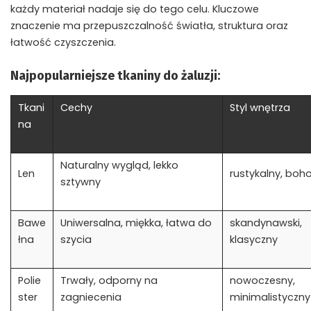
każdy materiał nadaje się do tego celu. Kluczowe
znaczenie ma przepuszczalność światła, struktura oraz
łatwość czyszczenia.
Najpopularniejsze tkaniny do żaluzji:
Tkani
Cechy
Styl wnętrza
na
Naturalny wygląd, lekko
Len
rustykalny, boh
sztywny
Bawe
Uniwersalna, miękka, łatwa do
skandynawski,
łna
szycia
klasyczny
Polie
Trwały, odporny na
nowoczesny,
ster
zagniecenia
minimalistyczny