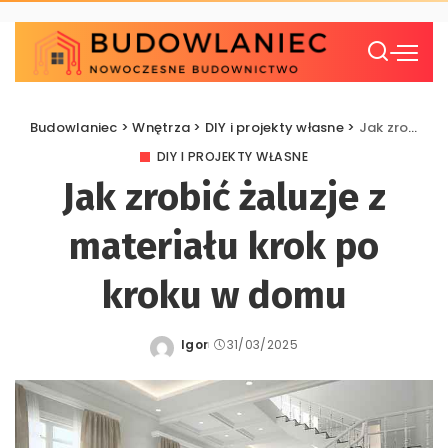
Budowlaniec
>
Wnętrza
>
DIY i projekty własne
>
Jak zrobić żaluzje z materiału krok po kroku w domu
DIY I PROJEKTY WŁASNE
Jak zrobić żaluzje z
materiału krok po
kroku w domu
Igor
31/03/2025
Posted
by