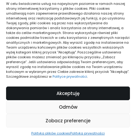
poradnik
W celu świadczenia usług na najwyższym poziomie w ramach naszej
strony internetowej korzystamy z plików cookies. Pliki cookies
umożliwiają nam zapewnienie prawidłowego działania naszej strony
internetowej oraz realizację podstawowych jej funkcji, a po uzyskaniu
Twojej zgody, pliki cookies są przez nas wykorzystywane do
dokonywania pomiarów i analiz korzystania ze strony internetowej, a
You Might Also Enjoy
także do celów marketingowych. Strona wykorzystuje również pliki
cookies podmiotów trzecich w celu korzystania z zewnętrznych narzędzi
analitycznych i marketingowych. Aby wyrazić zgodę na instalowanie na
Jak wykorzystać ploter laserowy i
Twoim urządzeniu końcowym plików cookies wszystkich wskazanych
frezarkę w praktyce
wyżej kategorii kliknij przycisk "Akceptuję". Poszczególne ustawienia
plików cookies możesz zmieniać po kliknięciu przycisku „Zobacz
READ MORE
Igor
18/10/2025
preferencje”. Jeśli ustawienia odpowiadają Twoim preferencjom, aby
Posted
wyrazić zgodę na instalowanie plików cookies na Twoim urządzeniu
by
końcowym w wybranym przez Ciebie zakresie kliknij przycisk "Akceptuję".
Szczegółowe znajdziesz w
Polityce prywatności
.
BUDOWLANIEC.com.pl
Akceptuję
Tekst
Odmów
Zobacz preferencje
© Budowlaniec.com.pl
Polityka plików cookies
Polityka prywatności