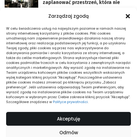
zaplanować przestrzeń, która nie
przeszkadza w pracy?
Zarządzaj zgodą
READ MORE
Igor
11/06/2026
Posted
W celu świadczenia usług na najwyższym poziomie w ramach naszej
by
strony internetowej korzystamy z plików cookies. Pliki cookies
Jak rozpoznać dobre meble dębowe
umożliwiają nam zapewnienie prawidłowego działania naszej strony
online — kryteria
internetowej oraz realizację podstawowych jej funkcji, a po uzyskaniu
Twojej zgody, pliki cookies są przez nas wykorzystywane do
dokonywania pomiarów i analiz korzystania ze strony internetowej, a
READ MORE
Adam
10/06/2026
Posted
także do celów marketingowych. Strona wykorzystuje również pliki
by
cookies podmiotów trzecich w celu korzystania z zewnętrznych narzędzi
analitycznych i marketingowych. Aby wyrazić zgodę na instalowanie na
Litery mosiężne na drzwi wejściowe:
Twoim urządzeniu końcowym plików cookies wszystkich wskazanych
dobór rozmiaru
wyżej kategorii kliknij przycisk "Akceptuję". Poszczególne ustawienia
plików cookies możesz zmieniać po kliknięciu przycisku „Zobacz
READ MORE
Ewelina
19/05/2026
preferencje”. Jeśli ustawienia odpowiadają Twoim preferencjom, aby
Posted
wyrazić zgodę na instalowanie plików cookies na Twoim urządzeniu
by
końcowym w wybranym przez Ciebie zakresie kliknij przycisk "Akceptuję".
Szczegółowe znajdziesz w
Polityce prywatności
.
BUDOWLANIEC.com.pl
Akceptuję
Tekst
Odmów