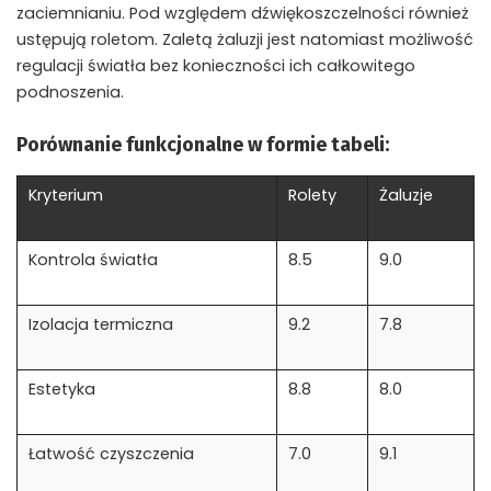
zaciemnianiu. Pod względem dźwiękoszczelności również
ustępują roletom. Zaletą żaluzji jest natomiast możliwość
regulacji światła bez konieczności ich całkowitego
podnoszenia.
Porównanie funkcjonalne w formie tabeli:
Kryterium
Rolety
Żaluzje
Kontrola światła
8.5
9.0
Izolacja termiczna
9.2
7.8
Estetyka
8.8
8.0
Łatwość czyszczenia
7.0
9.1