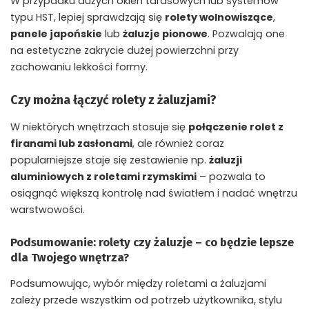
W przypadku dużych okien tarasowych lub systemów
typu HST, lepiej sprawdzają się
rolety wolnowiszące
,
panele japońskie
lub
żaluzje pionowe
. Pozwalają one
na estetyczne zakrycie dużej powierzchni przy
zachowaniu lekkości formy.
Czy można łączyć rolety z żaluzjami?
W niektórych wnętrzach stosuje się
połączenie rolet z
firanami lub zasłonami
, ale również coraz
popularniejsze staje się zestawienie np.
żaluzji
aluminiowych z roletami rzymskimi
– pozwala to
osiągnąć większą kontrolę nad światłem i nadać wnętrzu
warstwowości.
Podsumowanie: rolety czy żaluzje – co będzie lepsze
dla Twojego wnętrza?
Podsumowując, wybór między roletami a żaluzjami
zależy przede wszystkim od potrzeb użytkownika, stylu