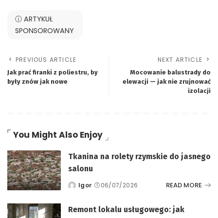
ⓘ ARTYKUŁ
SPONSOROWANY
PREVIOUS ARTICLE
NEXT ARTICLE
Jak prać firanki z poliestru, by
Mocowanie balustrady do
były znów jak nowe
elewacji — jak nie zrujnować
izolacji
You Might Also Enjoy
Tkanina na rolety rzymskie do jasnego
salonu
READ MORE
Igor
06/07/2026
Posted
by
Remont lokalu usługowego: jak