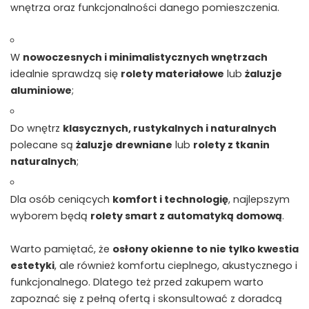
wnętrza oraz funkcjonalności danego pomieszczenia.
W
nowoczesnych i minimalistycznych wnętrzach
idealnie sprawdzą się
rolety materiałowe
lub
żaluzje
aluminiowe
;
Do wnętrz
klasycznych, rustykalnych i naturalnych
polecane są
żaluzje drewniane
lub
rolety z tkanin
naturalnych
;
Dla osób ceniących
komfort i technologię
, najlepszym
wyborem będą
rolety smart z automatyką domową
.
Warto pamiętać, że
osłony okienne to nie tylko kwestia
estetyki
, ale również komfortu cieplnego, akustycznego i
funkcjonalnego. Dlatego też przed zakupem warto
zapoznać się z pełną ofertą i skonsultować z doradcą