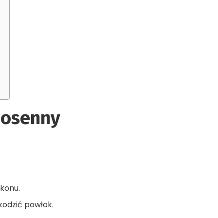
iosenny
konu.
kodzić powłok.