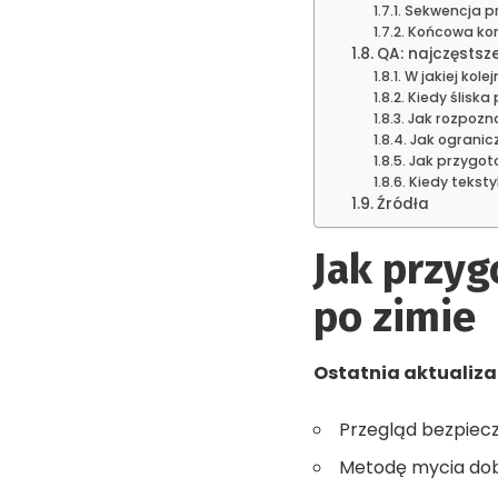
Sekwencja pr
Końcowa kont
QA: najczęstsz
W jakiej kol
Kiedy ślisk
Jak rozpozn
Jak ogranic
Jak przygot
Kiedy teksty
Źródła
Jak przy
po zimie
Ostatnia aktualiza
Przegląd bezpiecz
Metodę mycia dobi