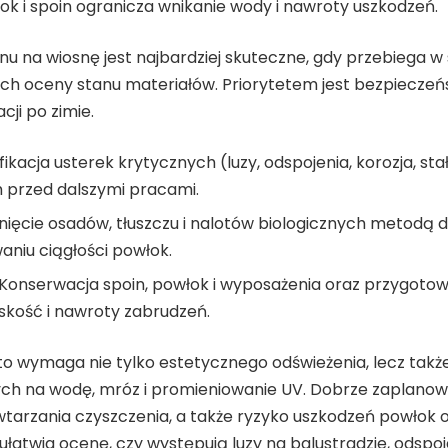
k i spoin ogranicza wnikanie wody i nawroty uszkodzeń.
 na wiosnę jest najbardziej skuteczne, gdy przebiega w s
iach oceny stanu materiałów. Priorytetem jest bezpiecze
ji po zimie.
ikacja usterek krytycznych (luzy, odspojenia, korozja, st
 przed dalszymi pracami.
ięcie osadów, tłuszczu i nalotów biologicznych metodą
aniu ciągłości powłok.
Konserwacja spoin, powłok i wyposażenia oraz przygotowa
iskość i nawroty zabrudzeń.
to wymaga nie tylko estetycznego odświeżenia, lecz tak
h na wodę, mróz i promieniowanie UV. Dobrze zaplano
tarzania czyszczenia, a także ryzyko uszkodzeń powłok o
łatwia ocenę, czy występują luzy na balustradzie, odspoj