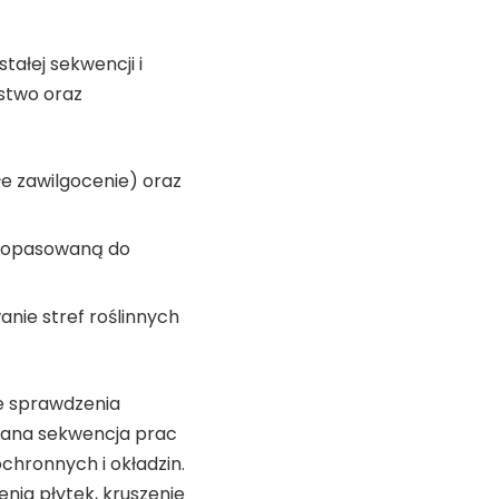
tałej sekwencji i
ństwo oraz
ałe zawilgocenie) oraz
 dopasowaną do
nie stref roślinnych
że sprawdzenia
wana sekwencja prac
chronnych i okładzin.
enia płytek, kruszenie