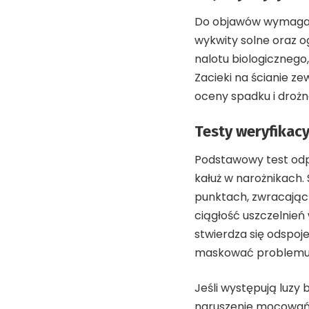
Do objawów wymagając
wykwity solne oraz o
nalotu biologicznego
Zacieki na ścianie z
oceny spadku i drożn
Testy weryfikacy
Podstawowy test odpł
kałuż w narożnikach.
punktach, zwracając
ciągłość uszczelnień
stwierdza się odspoj
maskować problemu
Jeśli występują luzy 
naruszenie mocowań