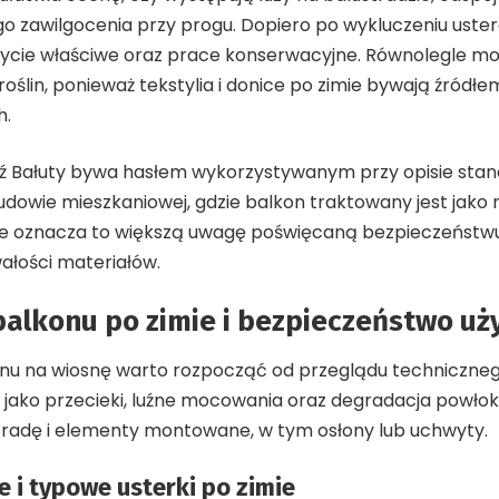
ego zawilgocenia przy progu. Dopiero po wykluczeniu uste
mycie właściwe oraz prace konserwacyjne. Równolegle 
roślin, ponieważ tekstylia i donice po zimie bywają źródłe
h.
ź Bałuty
bywa hasłem wykorzystywanym przy opisie stand
owie mieszkaniowej, gdzie balkon traktowany jest jako r
e oznacza to większą uwagę poświęcaną bezpieczeństwu
ałości materiałów.
balkonu po zimie i bezpieczeństwo u
nu na wiosnę warto rozpocząć od przeglądu technicznego
ię jako przecieki, luźne mocowania oraz degradacja powł
tradę i elementy montowane, w tym osłony lub uchwyty.
 i typowe usterki po zimie