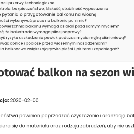
ac i przerwy technologiczne
rola: bezpieczeństwo, śliskość, stabilność wyposażenia
e pytania o przygotowanie balkonu na wiosnę
ejności wykonywać prace na balkonie po zimie?
a powierzchnia balkonu wymaga działań poza samym myciem?
ać, że balustrada wymaga pilnej naprawy?
zyć ryzyko uszkodzenia powłok podczas mycia myjką ciśnieniową?
ować donice i podłoże przed wiosennymi nasadzeniami?
lia balkonowe zwiększają ryzyko pleśni i jak temu zapobiegać?
gotować balkon na sezon w
cja:
2026-02-06
eństwa powinien poprzedzać czyszczenie i aranżację bal
era się do materiału oraz rodzaju zabrudzeń, aby nie usz