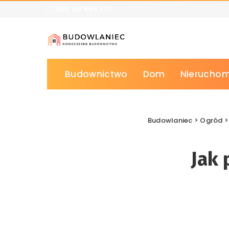
(01) 123 456 777
Budownictwo
Dom
Nieruchom
Budowlaniec
>
Ogród
Jak 