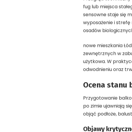
fug lub miejsca stał
sensowne staje się 
wyposażenie i strefę 
osadów biologicznyc
nowe mieszkania Łód
zewnętrznych w zabud
użytkowa. W praktyc
odwodnieniu oraz trw
Ocena stanu 
Przygotowanie balko
po zimie ujawniają s
objąć podłoże, balus
Objawy krytyczne