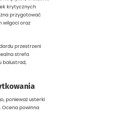
rek krytycznych
można przygotować
m wilgoci oraz
ardu przestrzeni
ealna strefa
 balustrad,
żytkowania
, ponieważ usterki
ok. Ocena powinna