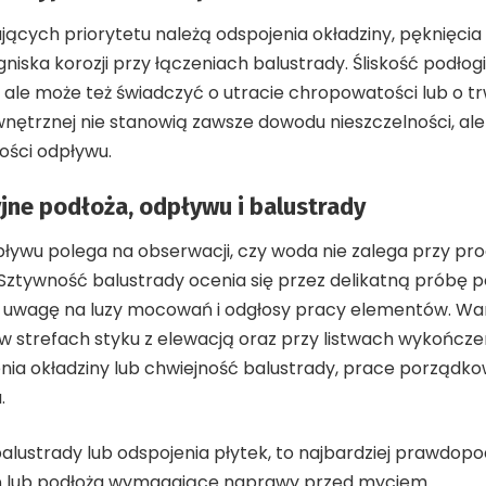
ych priorytetu należą odspojenia okładziny, pęknięcia 
gniska korozji przy łączeniach balustrady. Śliskość podł
, ale może też świadczyć o utracie chropowatości lub o t
ewnętrznej nie stanowią zawsze dowodu nieszczelności, ale
ości odpływu.
jne podłoża, odpływu i balustrady
ywu polega na obserwacji, czy woda nie zalega przy prog
 Sztywność balustrady ocenia się przez delikatną próbę p
 uwagę na luzy mocowań i odgłosy pracy elementów. Wa
 w strefach styku z elewacją oraz przy listwach wykończe
enia okładziny lub chwiejność balustrady, prace porządk
.
balustrady lub odspojenia płytek, to najbardziej prawdop
 lub podłoża wymagające naprawy przed myciem.