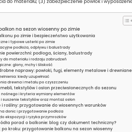
a do materiału; (3) zabezpieczenie powłok i wyposażenia
balkon na sezon wiosenny po zimie
lkonu po zimie i bezpieczeństwo użytkowania
zne i typowe usterki po zimie
kacyjne podłoża, odpływu i balustrady
ie powierzchni: podłoga, ściany, balustrady
 do materiału i rodzaju zabrudzeń
iczne: glony, mchy i śliskość
drobne naprawy: powłoki, fugi, elementy metalowe i drewniane
zelnienia: kiedy uzupełniać
nia drewna i metalu po czyszczeniu
mebli, tekstyliów i osłon przeciwsłonecznych do sezonu
 nośnego i kryteria wymiany elementów
i suszenie tekstyliów oraz montaż osłon
e i rośliny: przygotowanie do wiosennych warunków
ena donic i przygotowanie podłoża
 do ekspozycji i ryzyka przymrozków
ródła porad o balkonie: blog czy dokument techniczny?
 po kroku: przygotowanie balkonu na sezon wiosenny