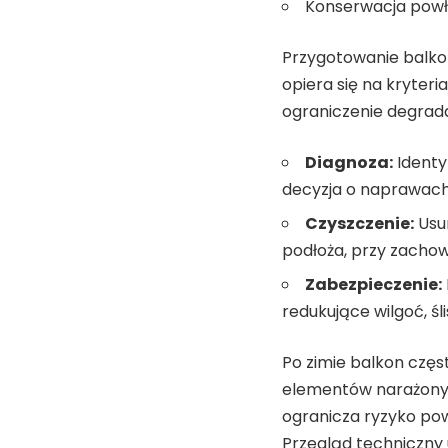
Konserwacja powło
Przygotowanie balkonu
opiera się na kryter
ograniczenie degradac
Diagnoza:
Identyf
decyzja o naprawach
Czyszczenie:
Usun
podłoża, przy zachow
Zabezpieczenie:
redukujące wilgoć, śl
Po zimie balkon częs
elementów narażonyc
ogranicza ryzyko pow
Przegląd techniczny u