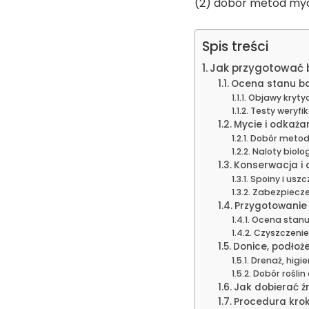
(2) dobór metod myci
Spis treści
Jak przygotować 
Ocena stanu ba
Objawy krytyc
Testy weryfi
Mycie i odkażan
Dobór metody
Naloty biolog
Konserwacja i 
Spoiny i uszc
Zabezpiecze
Przygotowanie 
Ocena stanu
Czyszczenie 
Donice, podłoż
Drenaż, higi
Dobór roślin
Jak dobierać ź
Procedura krok