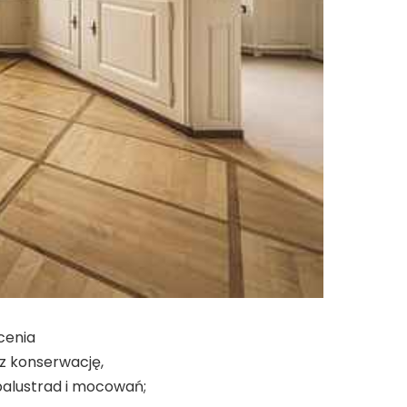
cenia
az konserwację,
balustrad i mocowań;