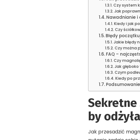
Czy system k
Jak poprawn
Nawadnianie i o
Kiedy i jak 
Czy ściółkow
Błędy początku
Jakie błędy 
Czy można pr
FAQ – najczęst
Czy magnolię
Jak głęboko 
Czym podlew
Kiedy po pr
Podsumowanie
Sekretne 
by odżył
Jak przesadzić magn