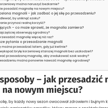
orzeniowy można naruszyć bezkarnie?
ie posadzić magnolię na nowym miejscu?
słona magnolii – jak zadbać o jej siłę po przesadzeniu?
podlewać, by uniknąć szoku?
anie przynosi realną korzyść?
jących – co może sprawić, że magnolia zamiera?
najczęściej obserwują ogrodnicy?
zesadzić magnolię więcej niż raz?
sze pytania o przesadzanie magnolii
 można przesadzać latem, gdy już kwitnie?
wykopać bryłę korzeniową starszej magnolii bez uszkodzeń?
ać przesadzoną magnolię, aby zredukować szok wodny?
zesadzeniu można ponownie nawozić magnolię ogrodową?
sposoby – jak przesadzić 
a na nowym miejscu?
olię, by każdy nowy sezon owocował zdrowiem i bujnym k