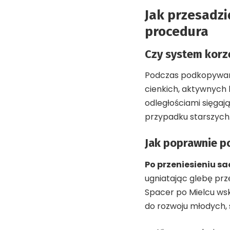
Jak przesadzi
procedura
Czy system korz
Podczas podkopywania
cienkich, aktywnych 
odległościami sięga
przypadku starszych.
Jak poprawnie p
Po przeniesieniu s
ugniatając glebę prz
Spacer po Mielcu
wsk
do rozwoju młodych,