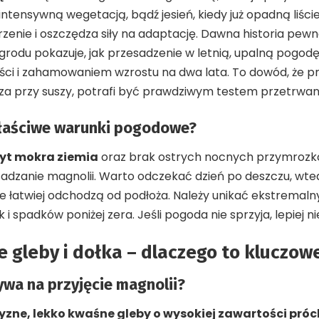
 intensywną wegetacją, bądź jesień, kiedy już opadną liści
rzenie i oszczędza siły na adaptację. Dawna historia pewn
odu pokazuje, jak przesadzenie w letnią, upalną pogodę
ści i zahamowaniem wzrostu na dwa lata. To dowód, że p
cza przy suszy, potrafi być prawdziwym testem przetrwan
łaściwe warunki pogodowe?
byt mokra ziemia
oraz brak ostrych nocnych przymrozkó
sadzanie magnolii. Warto odczekać dzień po deszczu, wted
ie łatwiej odchodzą od podłoża. Należy unikać ekstremal
 i spadków poniżej zera. Jeśli pogoda nie sprzyja, lepiej n
 gleby i dołka – dlaczego to kluczow
ywa na przyjęcie magnolii?
yzne, lekko kwaśne gleby o wysokiej zawartości próc