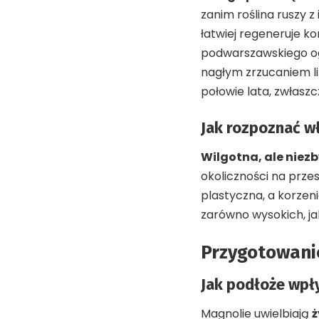
zanim roślina ruszy z
łatwiej regeneruje ko
podwarszawskiego ogr
nagłym zrzucaniem li
połowie lata, zwłasz
Jak rozpoznać w
Wilgotna, ale niez
okoliczności na prze
plastyczna, a korzen
zarówno wysokich, jak
Przygotowanie
Jak podłoże wpł
Magnolie uwielbiają
ż