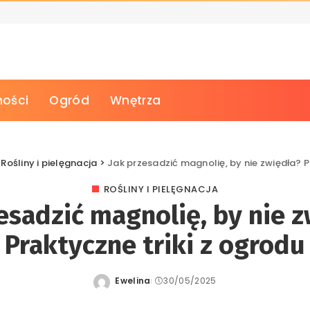
ości
Ogród
Wnętrza
>
Rośliny i pielęgnacja
>
Jak przesadzić magnolię, by nie zwiędła? P
ROŚLINY I PIELĘGNACJA
esadzić magnolię, by nie 
Praktyczne triki z ogrodu
Ewelina
30/05/2025
Posted
by