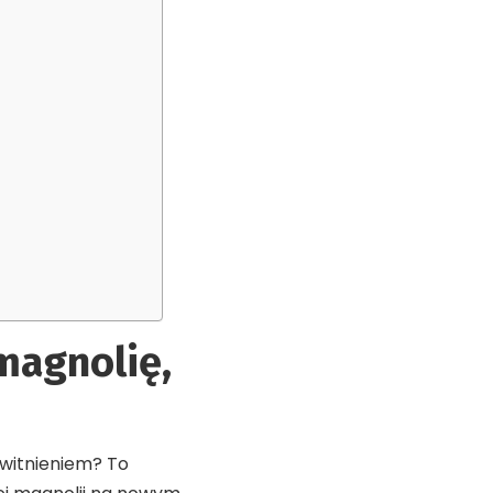
magnolię,
witnieniem? To