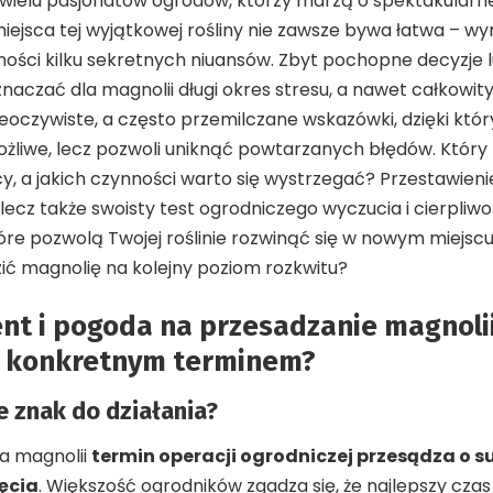
 wielu pasjonatów ogrodów, którzy marzą o spektakularn
iejsca tej wyjątkowej rośliny nie zawsze bywa łatwa –
ości kilku sekretnych niuansów. Zbyt pochopne decyzje 
aczać dla magnolii długi okres stresu, a nawet całkowi
nieoczywiste, a często przemilczane wskazówki, dzięki kt
 możliwe, lecz pozwoli uniknąć powtarzanych błędów. Który
cy, a jakich czynności warto się wystrzegać? Przestawienie
 lecz także swoisty test ogrodniczego wyczucia i cierpliwo
óre pozwolą Twojej roślinie rozwinąć się w nowym miejscu 
ć magnolię na kolejny poziom rozkwitu?
t i pogoda na przesadzanie magnolii
 konkretnym terminem?
e znak do działania?
a magnolii
termin operacji ogrodniczej przesądza o su
ęcia
. Większość ogrodników zgadza się, że najlepszy cza