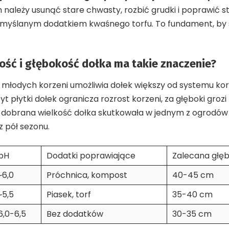
należy usunąć stare chwasty, rozbić grudki i poprawić s
myślanym dodatkiem kwaśnego torfu. To fundament, by
ość i głębokość dołka ma takie znaczenie?
młodych korzeni umożliwia dołek większy od systemu ko
yt płytki dołek ogranicza rozrost korzeni, za głęboki groz
le dobrana wielkość dołka skutkowała w jednym z ogrodów 
z pół sezonu.
pH
Dodatki poprawiające
Zalecana głę
~6,0
Próchnica, kompost
40-45 cm
~5,5
Piasek, torf
35-40 cm
6,0-6,5
Bez dodatków
30-35 cm