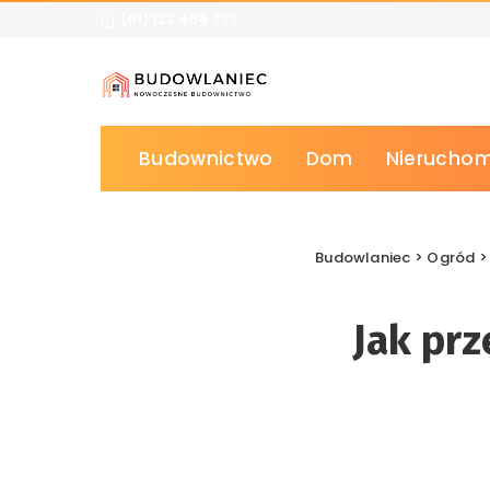
(01) 123 456 777
Budownictwo
Dom
Nieruchom
Budowlaniec
>
Ogród
Jak prz