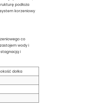
trukturę podłoża
 system korzeniowy
rzeniowego co
i zastojem wody i
stagnacją i
bokość dołka