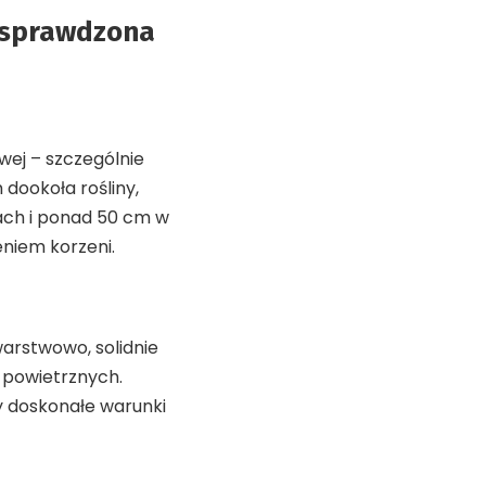
– sprawdzona
wej – szczególnie
dookoła rośliny,
ach i ponad 50 cm w
eniem korzeni.
arstwowo, solidnie
 powietrznych.
y doskonałe warunki