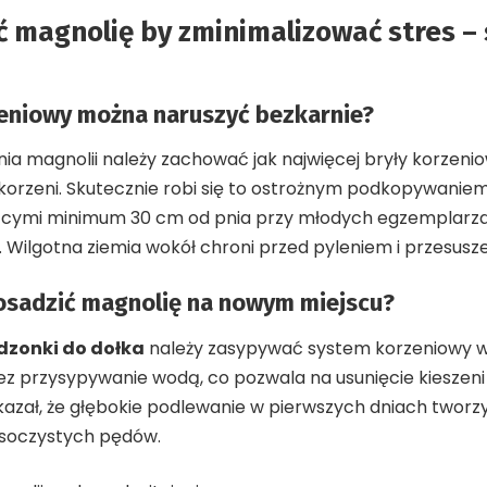
ć magnolię by zminimalizować stres 
eniowy można naruszyć bezkarnie?
 magnolii należy zachować jak najwięcej bryły korzenio
korzeni. Skutecznie robi się to ostrożnym podkopywaniem 
jącymi minimum 30 cm od pnia przy młodych egzemplarz
 Wilgotna ziemia wokół chroni przed pyleniem i przesusz
osadzić magnolię na nowym miejscu?
adzonki do dołka
należy zasypywać system korzeniowy w
ez przysypywanie wodą, co pozwala na usunięcie kieszeni
azał, że głębokie podlewanie w pierwszych dniach tworz
 soczystych pędów.