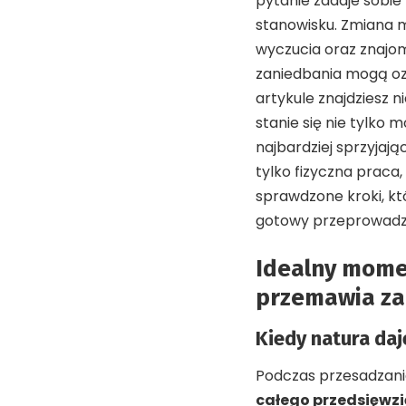
pytanie zadaje sobie
stanowisku. Zmiana m
wyczucia oraz znajom
zaniedbania mogą ozn
artykule znajdziesz 
stanie się nie tylko
najbardziej sprzyjają
tylko fizyczna praca,
sprawdzone kroki, kt
gotowy przeprowadzi
Idealny momen
przemawia za
Kiedy natura daj
Podczas przesadzani
całego przedsięwzi