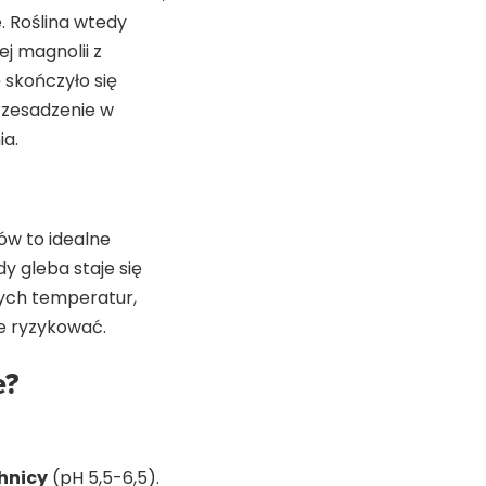
e. Roślina wtedy
ej magnolii z
 skończyło się
rzesadzenie w
ia.
w to idealne
y gleba staje się
nych temperatur,
ie ryzykować.
e?
hnicy
(pH 5,5-6,5).