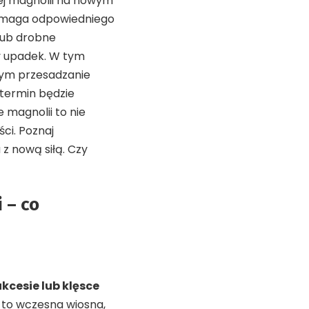
ej magnolii na nowym
 wymaga odpowiedniego
lub drobne
ty upadek. W tym
órym przesadzanie
 termin będzie
 magnolii to nie
ści. Poznaj
z nową siłą. Czy
 – co
kcesie lub klęsce
s to wczesna wiosna,