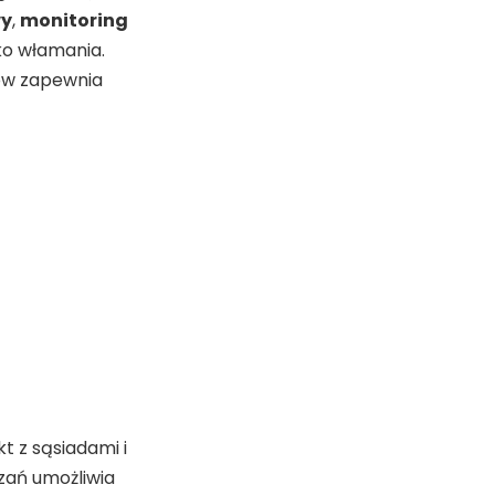
wy
,
monitoring
ko włamania.
tów zapewnia
 z sąsiadami i
zań umożliwia