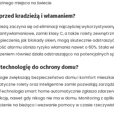
lnego miejsca na świecie.
 przed kradzieżą i włamaniem?
eżą zaczyna się od eliminacji najczęściej wykorzystywanyc
 antywłamaniowe, zamki klasy C, a także rolety zewnętrz
ieczenia, jak blokady okien, mogą skutecznie odstraszyć 
ność alarmu obniża ryzyko włamania nawet o 60%. Stała w
czeniem również działa odstraszająco na potencjalnych 
 technologię do ochrony domu?
gie zwiększają bezpieczeństwo domu i komfort mieszka
matyczne rolety oraz inteligentne zamki pozwalają zarzą
Technologia smart home automatycznie zgłasza zdarzeni
kcję, nawet gdy nikogo nie ma w domu. Monitoring z apli
ożenie na bieżąco i wezwanie pomocy w czasie rzeczywis