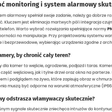
ć monitoring i system alarmowy skut
tem alarmowy spełniał swoje zadanie, należy go dobrze ro
. Kluczem jest eliminacja martwych pól i integracja czuj
telefon. Warto wybrać rozwiązania spełniające normy
PN
porności na manipulacje. Przy projektowaniu systemu wa
i bezprzewodowe, wybierając urządzenia zgodne z arch
amery, by chronić cały teren?
y dla kamer to wejście, ogrodzenie, podjazd i taras. Kam
ęść wejściową, jak i tylne drzwi oraz okna na parterze.
rem i podglądem na żywo, które zapisują obraz w chmurz
enia muszą być odporne na warunki atmosferyczne (IP66
wy odstrasza włamywaczy skutecznie?
nym sygnale skutecznie zniechęca intruzów do kontynu