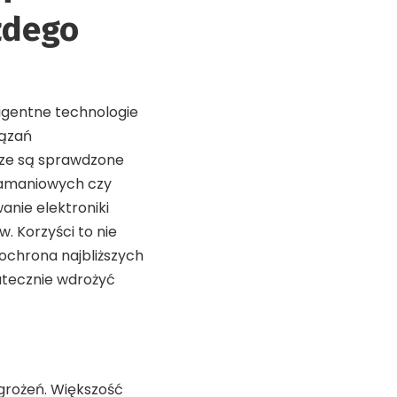
żdego
igentne technologie
iązań
jsze są sprawdzone
łamaniowych czy
anie elektroniki
 Korzyści to nie
 ochrona najbliższych
kutecznie wdrożyć
grożeń. Większość