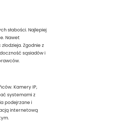
h słabości. Najlepiej
ne. Nawet
złodzieja. Zgodnie z
idoczność sąsiadów i
sprawców.
ńców. Kamery IP,
dzać systemami z
a podejrzane i
kacją internetową
tym.