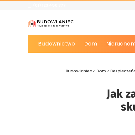
(01) 123 456 777
Budownictwo
Dom
Nieruchom
Budowlaniec
>
Dom
>
Bezpieczeńs
Jak z
sk