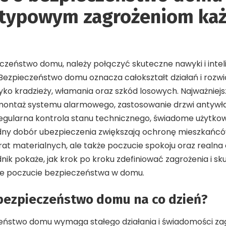
 typowym zagrożeniom ka
zeństwo domu, należy połączyć skuteczne nawyki i intel
Bezpieczeństwo domu oznacza całokształt działań i rozw
yko kradzieży, włamania oraz szkód losowych. Najważnie
k montaż systemu alarmowego, zastosowanie drzwi antyw
Regularna kontrola stanu technicznego, świadome użytkow
ny dobór ubezpieczenia zwiększają ochronę mieszkańców.
trat materialnych, ale także poczucie spokoju oraz realna
dnik pokaże, jak krok po kroku zdefiniować zagrożenia i s
ące poczucie bezpieczeństwa w domu.
 bezpieczeństwo domu na co dzień?
eństwo domu wymaga stałego działania i świadomości za