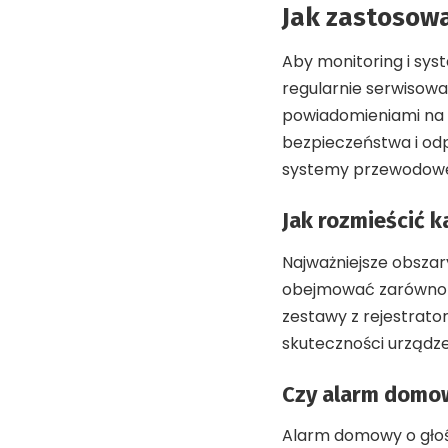
Jak zastosowa
Aby monitoring i sys
regularnie serwisować
powiadomieniami na 
bezpieczeństwa i od
systemy przewodowe 
Jak rozmieścić k
Najważniejsze obszar
obejmować zarówno cz
zestawy z rejestrato
skuteczności urządz
Czy alarm domo
Alarm domowy o głoś