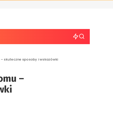
– skuteczne sposoby i wskazówki
domu –
wki