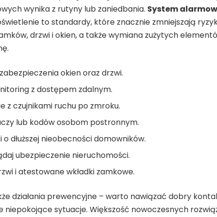
wych wynika z rutyny lub zaniedbania.
System alarmo
świetlenie to standardy, które znacznie zmniejszają ryzy
zamków, drzwi i okien, a także wymiana zużytych elemen
nę.
zabezpieczenia okien oraz drzwi.
onitoring z dostępem zdalnym.
ie z czujnikami ruchu po zmroku.
kluczy lub kodów osobom postronnym.
ci o dłuższej nieobecności domowników.
ądaj ubezpieczenie nieruchomości.
drzwi i atestowane wkładki zamkowe.
e działania prewencyjne – warto nawiązać dobry kontakt
e niepokojące sytuacje. Większość nowoczesnych rozwią