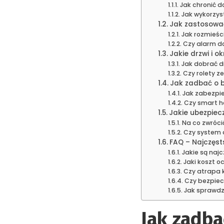
Jak chronić 
Jak wykorzys
Jak zastosować
Jak rozmieści
Czy alarm d
Jakie drzwi i 
Jak dobrać 
Czy rolety z
Jak zadbać o b
Jak zabezpie
Czy smart h
Jakie ubezpiec
Na co zwróci
Czy system 
FAQ – Najczęst
Jakie są naj
Jaki koszt o
Czy atrapa 
Czy bezpie
Jak sprawdz
Jak zadb