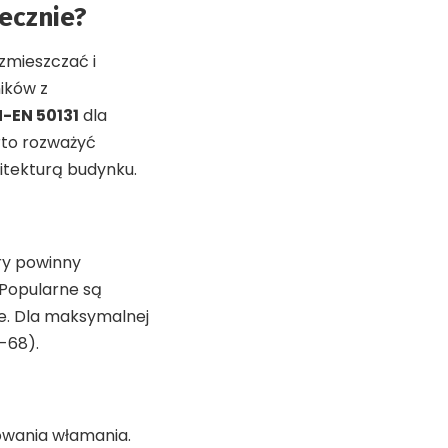
ecznie?
zmieszczać i
ników z
-EN 50131
dla
rto rozważyć
itekturą budynku.
ery powinny
 Popularne są
e. Dla maksymalnej
-68).
owania włamania.